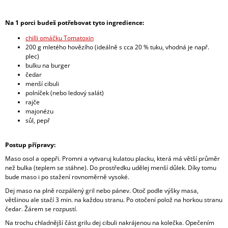
A
J
Na 1 porci budeš potřebovat tyto ingredience:
Í
chilli omáčku Tomatoxin
200 g mletého hovězího (ideálně s cca 20 % tuku, vhodná je např.
T
plec)
?
bulku na burger
čedar
menší cibuli
polníček (nebo ledový salát)
rajče
majonézu
HLEDAT
sůl, pepř
Postup přípravy:
Maso osol a opepři. Promni a vytvaruj kulatou placku, která má větší průměr
než bulka (teplem se stáhne). Do prostředku udělej menší důlek. Díky tomu
bude maso i po stažení rovnoměrně vysoké.
Dej maso na plně rozpálený gril nebo pánev. Otoč podle výšky masa,
většinou ale stačí 3 min. na každou stranu. Po otočení polož na horkou stranu
čedar. Žárem se rozpustí.
Na trochu chladnější část grilu dej cibuli nakrájenou na kolečka. Opečením