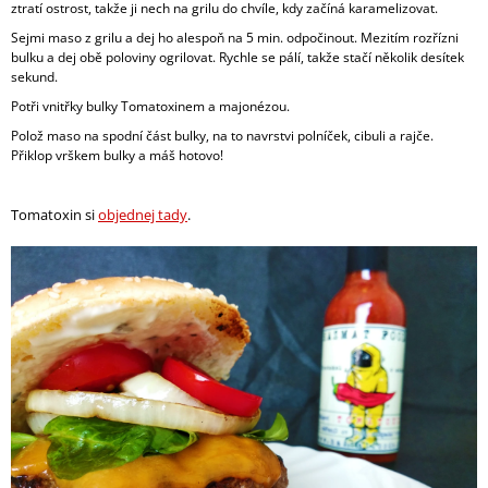
ztratí ostrost, takže ji nech na grilu do chvíle, kdy začíná karamelizovat.
Sejmi maso z grilu a dej ho alespoň na 5 min. odpočinout. Mezitím rozřízni
bulku a dej obě poloviny ogrilovat. Rychle se pálí, takže stačí několik desítek
sekund.
Potři vnitřky bulky Tomatoxinem a majonézou.
Polož maso na spodní část bulky, na to navrstvi polníček, cibuli a rajče.
Přiklop vrškem bulky a máš hotovo!
Tomatoxin si
objednej tady
.