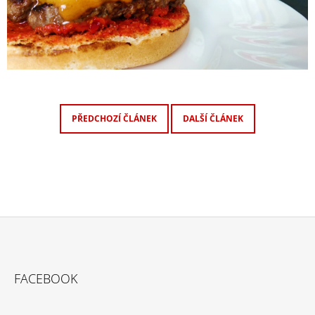
PŘEDCHOZÍ ČLÁNEK
DALŠÍ ČLÁNEK
Z
Á
FACEBOOK
P
A