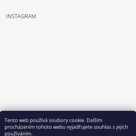
T
Í
INSTAGRAM
Tento web používá soubory cookie. Dalším
Sledovat na Instagramu
procházením tohoto webu vyjadřujete souhlas s jejich
používáním.