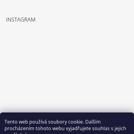
A
T
Í
INSTAGRAM
Tento web používá soubory cookie. Dalším
Sledovat na Instagramu
procházením tohoto webu vyjadřujete souhlas s jejich