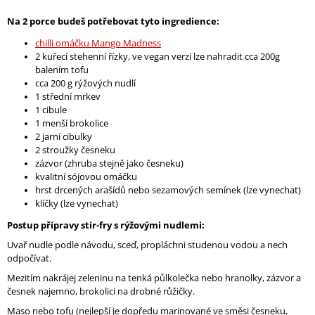
A
Na 2 porce budeš potřebovat tyto ingredience:
J
chilli omáčku Mango Madness
Í
2 kuřecí stehenní řízky, ve vegan verzi lze nahradit cca 200g
T
balením tofu
cca 200 g rýžových nudlí
?
1 střední mrkev
1 cibule
1 menší brokolice
2 jarní cibulky
2 stroužky česneku
HLEDAT
zázvor (zhruba stejně jako česneku)
kvalitní sójovou omáčku
hrst drcených arašídů nebo sezamových semínek (lze vynechat)
klíčky (lze vynechat)
Postup přípravy stir-fry s rýžovými nudlemi:
Uvař nudle podle návodu, sceď, propláchni studenou vodou a nech
odpočívat.
Mezitím nakrájej zeleninu na tenká půlkolečka nebo hranolky, zázvor a
česnek najemno, brokolici na drobné růžičky.
Maso nebo tofu (nejlepší je dopředu marinované ve směsi česneku,