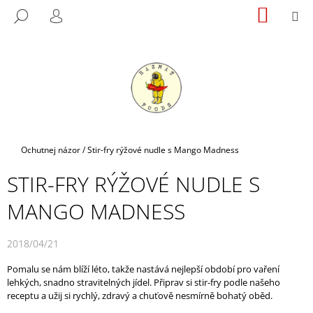
K
Přejít
NÁKUP
M
HLEDAT
na
KOŠÍK
O
PŘIHLÁŠENÍ
ZPĚT
ZPĚT
obsah
Š
Í
C
K
O
P
O
T
Domů
Ochutnej názor
/
Stir-fry rýžové nudle s Mango Madness
Ř
STIR-FRY RÝŽOVÉ NUDLE S
E
B
MANGO MADNESS
U
J
2018/04/21
E
Pomalu se nám blíží léto, takže nastává nejlepší období pro vaření
T
lehkých, snadno stravitelných jídel. Připrav si stir-fry podle našeho
E
receptu a užij si rychlý, zdravý a chuťově nesmírně bohatý oběd.
N