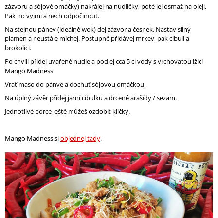
zázvoru a sójové omáčky) nakrájej na nudličky, poté jej osmaž na oleji.
Pak ho vyjmi a nech odpočinout.
Na stejnou pánev (ideálně wok) dej zázvor a česnek. Nastav silný
plamen a neustále míchej. Postupně přidávej mrkev, pak cibuli a
brokolici.
Po chvíli přidej uvařené nudle a podlej cca 5 cl vody s vrchovatou lžicí
Mango Madness.
Vrať maso do pánve a dochuť sójovou omáčkou.
Na úplný závěr přidej jarní cibulku a drcené arašídy / sezam.
Jednotlivé porce ještě můžeš ozdobit klíčky.
Mango Madness si
objednej tady
.