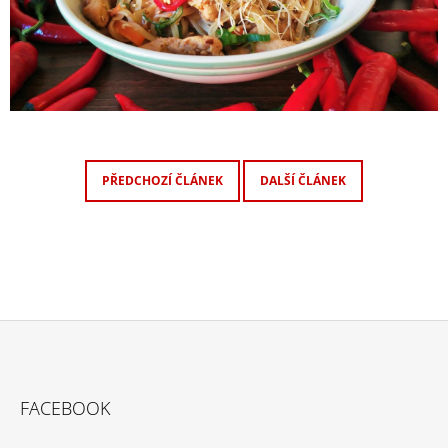
PŘEDCHOZÍ ČLÁNEK
DALŠÍ ČLÁNEK
Z
Á
FACEBOOK
P