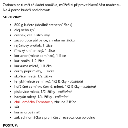
Zatímco se ti vaří základní omáčka, můžeš si připravit hlavní část madrasu.
Na 4 porce budeš potřebovat:
SUROVINY:
800 g kuřete (ideálně stehenní řízek)
olej nebo ghí
česnek, cca 3 stroužky
zázvor, cca půl palce, zhruba na lžičku
rajčatový protlak, 1 lžíce
římský kmín mletý, 1 lžíce
koriandr (mleté semínko), 1 lžíce
kari směs,
1-2 lžíce
kurkuma mletá, 1 lžička
černý pepř mletý, 1 lžička
skořice mletá, 1/2 lžičky
fenykl (mleté semínko), 1/2 lžičky
- volitelné
hořčičné semínko černé, mleté, 1/2 lžičky
- volitelné
pískavice mletá, 1/2 lžičky
- volitelné
badyán mletý, 1/4 lžičky
- volitelné
chilli omáčka Tomatoxin
, zhruba 2 lžíce
sůl
koriandrová nať
základní omáčku z první části receptu, cca polovinu
POSTUP: