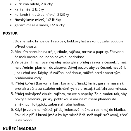
kurkuma mletá, 2 lžičky
kari směs, 2 lžičky
koriandr (mleté semínko), 2 lžičky
římský kmín mletý, 1/2 lžičky
garam masala směs, 1/2 lžičky
POSTUP:
Do měnšího hrnce dej hřebíček, bobkový list a skořici, zalej vodou a
přiveď k varu.
Mezitím nahrubo nakrájej cibule,
rajčata, mrkve a papriky. Zázvor a
česnek nastrouhej nebo nakrájej nadrobno.
Ve větším
hrnci rozehřej olej nebo ghí a p
řidej zázvor a česnek. Smaž
na středním plameni do zlatova. Dávej pozor, aby se česnek nespálil,
jinak zhořkne. Kdyby už začínal hnědnout, můžeš brzdit opatrným
přidáváním vody.
Přidej koření (kurkuma, kari, koriandr, římský kmín, garam masala),
protlak a sůl a za stálého míchání rychle orestuj. Stačí zhruba minuta.
Přidej nakrájené cibule, rajčata, mrkve a papriky. Zalej
vodou tak, aby
pokryla zeleninu, přikryj pokličkou a
vař na mírném plameni do
změknutí. To typicky zabere zhruba hodinu.
Když je zelenina měkká, přidej kokosové mléko a
rozmixuj do hladka.
Pokud je příliš hustá (měla by být mírně řidší než např. svíčková), zřeď
ještě vodou.
KUŘECÍ MADRAS