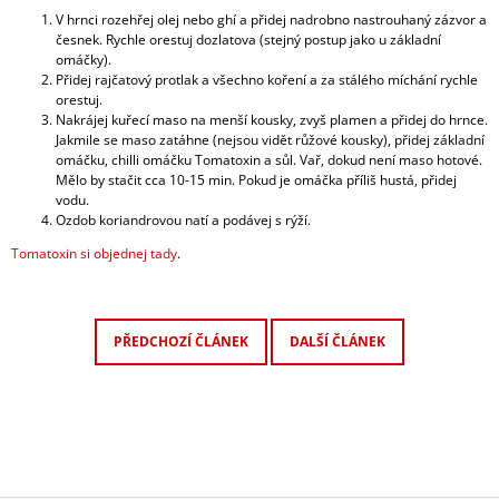
V hrnci rozehřej olej nebo ghí a přidej nadrobno nastrouhaný zázvor a
česnek. Rychle orestuj dozlatova (stejný postup jako u základní
omáčky).
Přidej rajčatový protlak a všechno koření a za stálého míchání rychle
orestuj.
Nakrájej kuřecí maso na menší kousky, zvyš plamen a přidej do hrnce.
Jakmile se maso zatáhne (nejsou vidět růžové kousky), přidej základní
omáčku, chilli omáčku Tomatoxin a sůl. Vař, dokud není maso hotové.
Mělo by stačit cca 10-15 min. Pokud je omáčka příliš hustá, přidej
vodu.
Ozdob koriandrovou natí a podávej s rýží.
Tomatoxin si objednej tady
.
PŘEDCHOZÍ ČLÁNEK
DALŠÍ ČLÁNEK