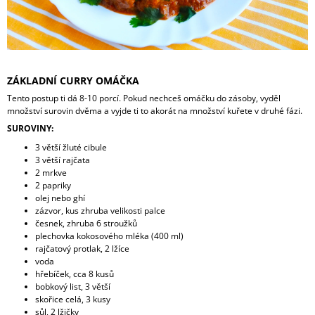
ZÁKLADNÍ CURRY OMÁČKA
Tento postup ti dá
8-10 porcí. Pokud nechceš omáčku do zásoby, vyděl
množství surovin dvěma a vyjde ti to akorát na množství kuřete v druhé fázi.
SUROVINY:
3 větší žluté cibule
3 větší rajčata
2 mrkve
2 papriky
olej nebo ghí
zázvor, kus zhruba velikosti palce
česnek,
zhruba 6 stroužků
plechovka kokosového mléka (400 ml)
rajčatový protlak, 2 lžíce
voda
hřebíček, cca 8 kusů
bobkový list, 3 větší
skořice celá, 3 kusy
sůl, 2 lžičky