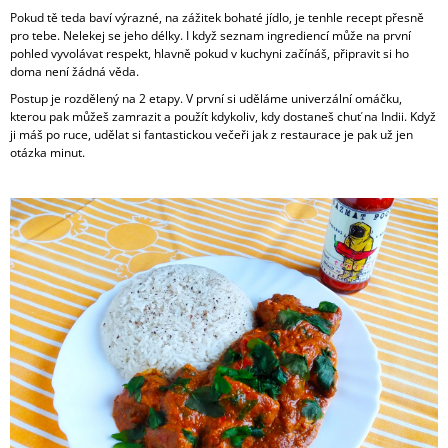
A
Pokud tě teda baví výrazné, na zážitek bohaté jídlo, je tenhle recept přesně
pro tebe. Nelekej se jeho délky. I když seznam ingrediencí může na první
J
pohled vyvolávat respekt, hlavně pokud v kuchyni začínáš, připravit si ho
Í
doma není žádná věda.
T
Postup je rozdělený na 2 etapy. V první si uděláme univerzální omáčku,
kterou pak můžeš zamrazit a použít kdykoliv, kdy dostaneš chuť na Indii. Když
?
ji máš po ruce, udělat si fantastickou večeři jak z restaurace je pak už jen
otázka minut.
HLEDAT