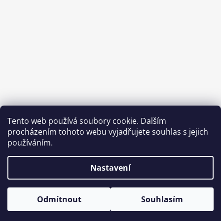
Tento web používá soubory cookie. Dalším
Sledovat na Instagramu
procházením tohoto webu vyjadřujete souhlas s jejich
používáním.
Facebook
Instagram
Nastavení
Odmítnout
Souhlasím
© 2026 HazMat Foods. Všechna práva vyhrazena.
Vytvořil Shoptet