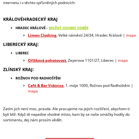
internetu i v těchto spřízněných podnicích:
A
J
KRÁLOVÉHRADECKÝ KRAJ
Í
HRADEC KRÁLOVÉ -
MOŽNÝ OSOBNÍ ODBĚR
T
Limen Clothing
, Velké náměstí 24/34, Hradec Králové |
mapa
?
LIBERECKÝ KRAJ:
LIBEREC
Oříšková pohotovost
, Zeyerova 1101/27, Liberec |
mapa
ZLÍNSKÝ KRAJ:
HLEDAT
ROŽNOV POD RADHOŠTĚM
Café & Bar Vrátnice
, 1. máje 1000, Rožnov pod Radhoštěm |
mapa
Zatím jich není moc, pravda. Ale pracujeme na jejich rozšíření, abychom ti
byli blíž. Když tě napadne vhodné místo, kam by se naše omáčky hodily do
sortimentu, dej nám prosím vědět.